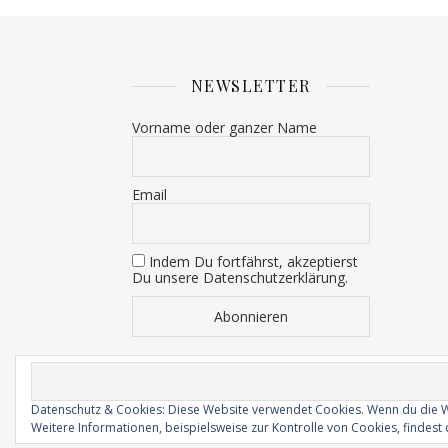
NEWSLETTER
Vorname oder ganzer Name
Email
Indem Du fortfährst, akzeptierst
Du unsere Datenschutzerklärung.
Datenschutz & Cookies: Diese Website verwendet Cookies. Wenn du die W
Ashe Theme by Royal-Flush - 2026 ©
Impressum
Weitere Informationen, beispielsweise zur Kontrolle von Cookies, findest 