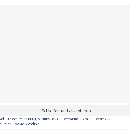
ebsite weiterhin nutzt, stimmst du der Verwendung von Cookies zu.
Datenschutz
AGB
Zahlungsarten
Versandarten
du hier:
Cookie-Richtlinie