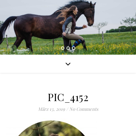
PIC_4152
März 13, 2019
/
No Comments