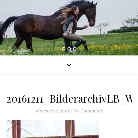
20161211_BilderarchivLB_W
Februar 17, 2019
/
No Comments